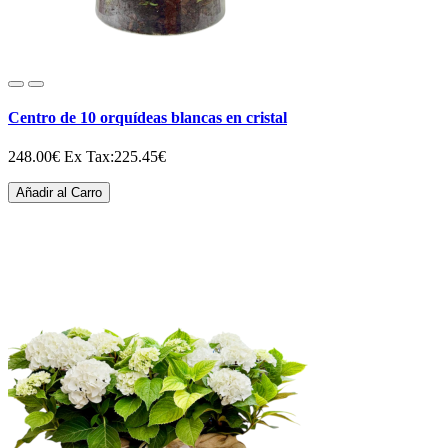
Centro de 10 orquídeas blancas en cristal
248.00€
Ex Tax:225.45€
Añadir al Carro