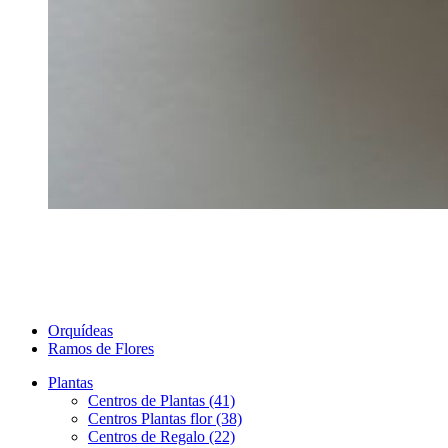
Orquídeas
Ramos de Flores
Plantas
Centros de Plantas (41)
Centros Plantas flor (38)
Centros de Regalo (22)